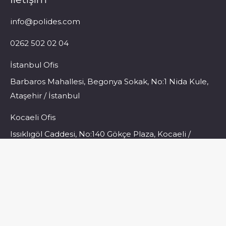
info@polides.com
0262 502 02 04
İstanbul Ofis
Barbaros Mahallesi, Begonya Sokak, No:1 Nida Kule,
Ataşehir / İstanbul
Kocaeli Ofis
Issıklıgöl Caddesi, No:140 Gökçe Plaza, Kocaeli /
Gebze
Find us on:
E-Bulten
E-Bülten listemize kayıt olarak firmamız hakkındaki