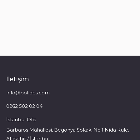
arayalım. Sosyal Medya Instagram Facebook-f
Twitter Linkedin
Read more
İletişim
info@polides.com
0262 502 02 04
İstanbul Ofis
Barbaros Mahallesi, Begonya Sokak, No:1 Nida Kule,
Ataşehir / İstanbul