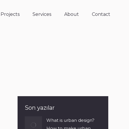
Projects
Services
About
Contact
Son yazılar
What is urban design?
How to make urban