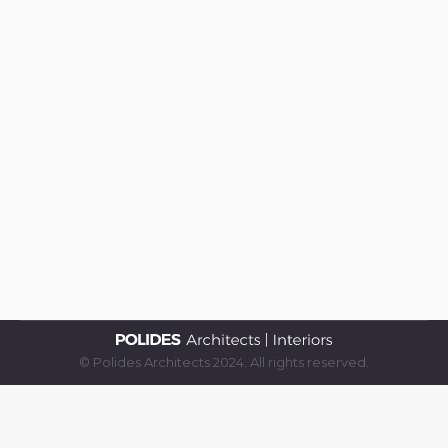
What is urban design? How to
make urban design?
Şehir ve Bölge Planlama
By
admin
August 20, 2023
Kentsel tasarım nedir? Kentsel tasarım
nasıl yapılır?
© Polides Architects 2024. All rights reserved.