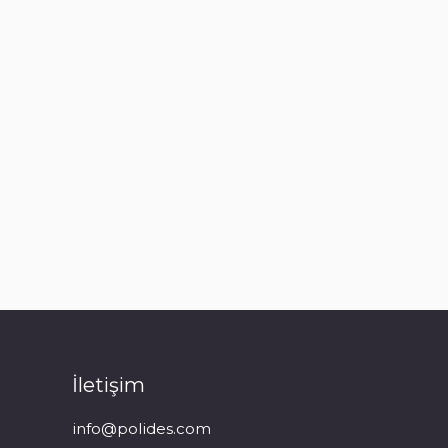
Baghdad Downtown
Bağdat / Irak
Read more
İletişim
info@polides.com