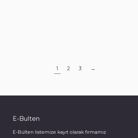
1
2
3
→
E-Bulten
E-Bülten listemize kayıt olarak firmamız